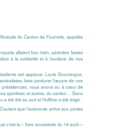
 l’Amicale du Canton de Fournels, appelée
quets allaient bon train, périodes fastes
âce à la solidarité et à l’audace de nos
présidents est apparue. Louis Doumergue,
 amicalistes, faire perdurer l’œuvre de nos
urs présidences, nous avons eu à cœur de
tions sportives et autres, du canton… Dans
té tiré au sort et l’édifice a été érigé.
 D’autant que l’autoroute arrive aux portes
s c’est la « foire ancestrale du 14 août »