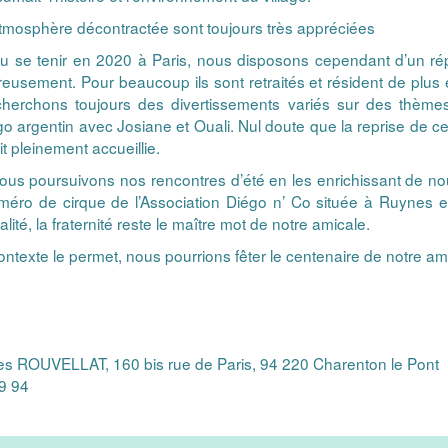
atmosphère décontractée sont toujours très appréciées
pu se tenir en 2020 à Paris, nous disposons cependant d’un rép
reusement. Pour beaucoup ils sont retraités et résident de plu
erchons toujours des divertissements variés sur des thèmes in
go argentin avec Josiane et Ouali. Nul doute que la reprise de cet
t pleinement accueillie.
 nous poursuivons nos rencontres d’été en les enrichissant de 
éro de cirque de l’Association Diégo n’ Co située à Ruynes e
ialité, la fraternité reste le maître mot de notre amicale.
contexte le permet, nous pourrions fêter le centenaire de notre am
s ROUVELLAT, 160 bis rue de Paris, 94 220 Charenton le Pont
29 94