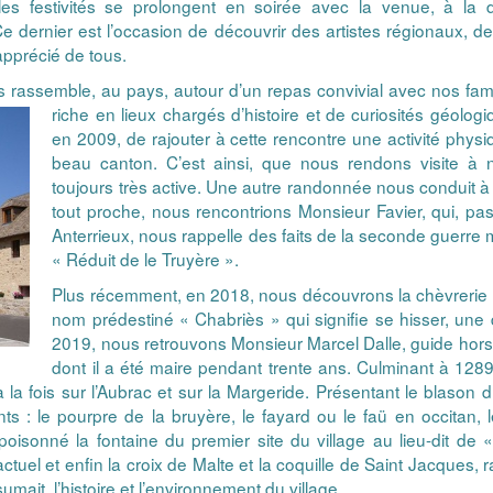
 les festivités se prolongent en soirée avec la venue, à la
e dernier est l’occasion de découvrir des artistes régionaux, d
 apprécié de tous.
 rassemble, au pays, autour d’un repas convivial avec nos fami
riche en lieux chargés d’histoire et de curiosités géolog
en 2009, de rajouter à cette rencontre une activité physiq
beau canton. C’est ainsi, que nous rendons visite à 
toujours très active. Une autre randonnée nous conduit à 
tout proche, nous rencontrions Monsieur Favier, qui, p
Anterrieux, nous rappelle des faits de la seconde guerre m
« Réduit de le Truyère ».
Plus récemment, en 2018, nous découvrons la chèvrerie «
nom prédestiné « Chabriès » qui signifie se hisser, une d
2019, nous retrouvons Monsieur Marcel Dalle, guide hors
dont il a été maire pendant trente ans. Culminant à 12
 fois sur l’Aubrac et sur la Margeride. Présentant le blason du 
s : le pourpre de la bruyère, le fayard ou le faü en occitan, l
isonné la fontaine du premier site du village au lieu-dit de «
e actuel et enfin la croix de Malte et la coquille de Saint Jacques
mait l’histoire et l’environnement du village.