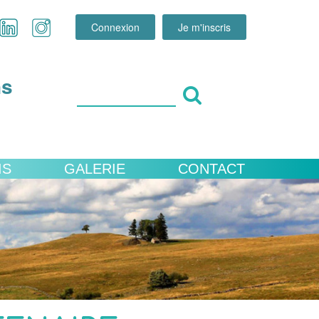
Connexion
Je m'inscris
ns
IS
GALERIE
CONTACT