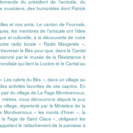
 demande du président de l’amicale, du
es musiciens, des humoristes dont Patrick
lles et nos amis. Le canton de Fournels,
iques, les
membres de l’amicale ont l’idée
ue et culturelle, à la découverte de notre
notre radio locale « Radio Margeride »,
traverser le Bès pour que, dans le Cantal
assionné par le musée de la Résistance à
ondiale qui lient la Lozère et le Cantal au
 Les cabris du Bès », dans un village au
es activités favorites de ces caprins. En
 pair du village de La Fage-Montivernoux,
89 mètres, nous découvrons depuis le puy
village, répertorié par le Ministère de la
e Montivernoux « les monts d’hiver », la
 la Fage de Saint Claus », obligeant les
, rappelant le rattachement de la paroisse à