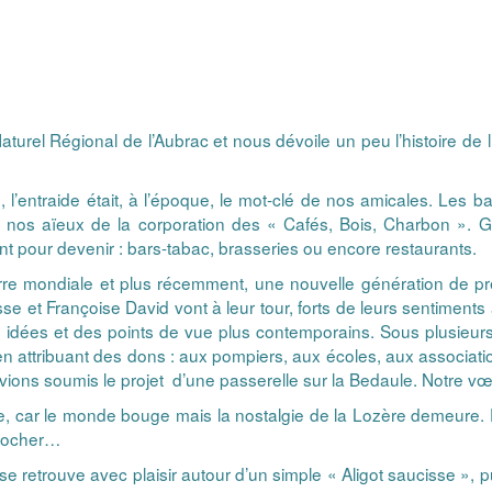
aturel Régional de l’Aubrac et nous dévoile un peu l’histoire de
entraide était, à l’époque, le mot-clé de nos amicales. Les ban
nt nos aïeux de la corporation des « Cafés, Bois, Charbon ». Gr
 pour devenir : bars-tabac, brasseries ou encore restaurants.
erre mondiale et plus récemment, une nouvelle génération de 
se et Françoise David vont à leur tour, forts de leurs sentiments
s idées et des points de vue plus contemporains. Sous plusie
s en attribuant des dons : aux pompiers, aux écoles, aux associa
ns soumis le projet d’une passerelle sur la Bedaule. Notre vœu a é
icale, car le monde bouge mais la nostalgie de la Lozère demeure.
procher…
 retrouve avec plaisir autour d’un simple « Aligot saucisse », pui