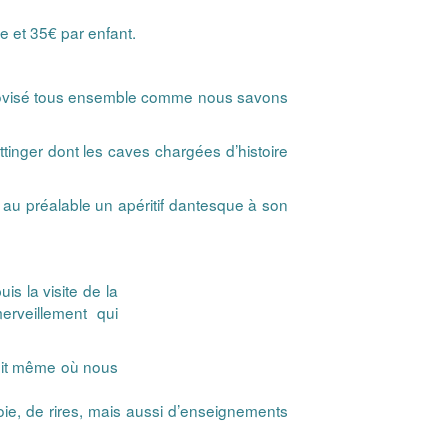
te et 35€ par enfant.
 improvisé tous ensemble comme nous savons
ittinger dont les caves chargées
d’histoire
 au préalable un apéritif dantesque à son
is la visite de la
rveillement qui
droit même où nous
oie, de rires, mais aussi d’enseignements