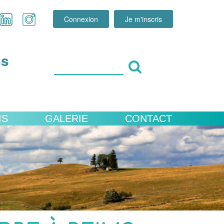
Connexion
Je m'inscris
ns
IS
GALERIE
CONTACT