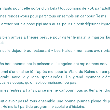
nfants pour cette sortie d’un forfait tout compris de 75€ par adul
nés rendez-vous pour partir tous ensemble en car pour Reims
nous arrêter pour la pose pipi mais aussi pour un petit déjeuner
ien arrivés à l’heure prévue pour visiter le matin la maison Ta
uis.
suite déjeuné au restaurant « Les Halles » non sans avoir pris
très bon notamment le poisson et fut également rapidement servi.
rmi d’enchainer tôt l’après-mdi pour la Visite de Reims en car pu
égrale avec 2 guides spécialisées. Un grand moment d’éme
tous les coups, qu’on soit connaisseur ou pas.
s sommes rentrés à Paris par ce même car pour nous quitter à l’en
ment d’avoir passé tous ensemble une bonne journée pleine de j
t Reims fait parti du programme scolaire d’histoire.