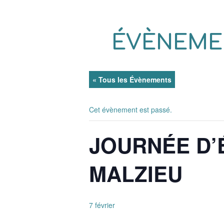
ÉVÈNEME
« Tous les Évènements
Cet évènement est passé.
JOURNÉE D’
MALZIEU
7 février