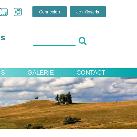
Connexion
Je m'inscris
ns
IS
GALERIE
CONTACT