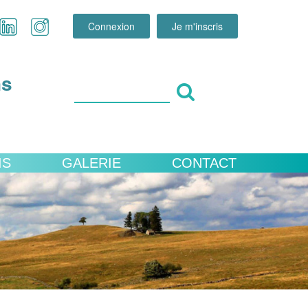
Connexion
Je m'inscris
ns
IS
GALERIE
CONTACT