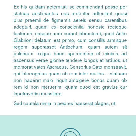
Ex his quidam aeternitati se commendari posse per
statuas aestimantes eas ardenter adfectant quasi
plus praemii de figmentis aereis sensu carentibus
adepturi, quam ex conscientia honeste recteque
factorum, easque auro curant inbracteari, quod Acilio
Glabrioni delatum est primo, cum consiliis armisque
regem superasset Antiochum. quam autem sit
pulchrum exigua haec spernentem et minima ad
ascensus verae gloriae tendere longos et arduos, ut
memorat vates Ascraeus, Censorius Cato monstravit.
qui interrogatus quam ob rem inter multos… statuam
non haberet malo inquit ambigere bonos quam ob
rem id non meruerim, quam quod est gravius cur
inpetraverim mussitare.
Sed cautela nimia in peiores haeserat plagas, ut