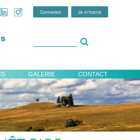
Connexion
Je m'inscris
ns
IS
GALERIE
CONTACT