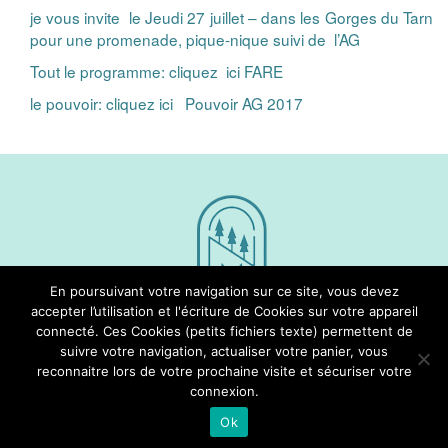
je vous invite le Jeudi 27 juillet – dans les Gorges du Tarn
pour une promenade, pique-nique suivi de l’AG
Tout le programme: cliquez ici
FARE
le pouvoir: cliquez ici
Pouvoir AG 2017
En poursuivant votre navigation sur ce site, vous devez
accepter l’utilisation et l'écriture de Cookies sur votre appareil
connecté. Ces Cookies (petits fichiers texte) permettent de
Nous Suivre
suivre votre navigation, actualiser votre panier, vous
reconnaitre lors de votre prochaine visite et sécuriser votre
connexion.
Ok
Webdesign : L’Ecole Multimedia © Copyright 2026 -