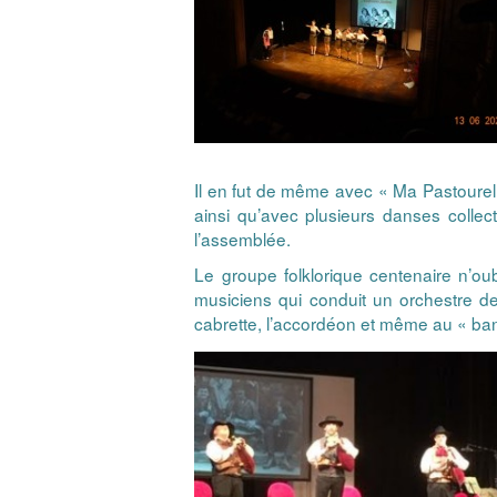
Il en fut de même avec « Ma Pastourell
ainsi qu’avec plusieurs danses collec
l’assemblée.
Le groupe folklorique centenaire n’oub
musiciens qui conduit un orchestre d
cabrette, l’accordéon et même au « ban