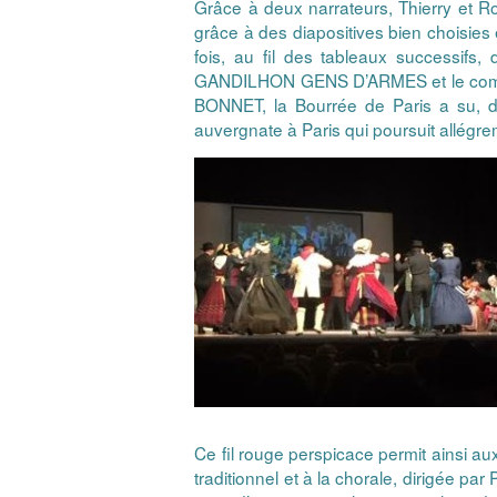
Grâce à deux narrateurs, Thierry et Ros
grâce à des diapositives bien choisies e
fois, au fil des tableaux successifs
GANDILHON GENS D’ARMES et le compos
BONNET, la Bourrée de Paris a su, dep
auvergnate à Paris qui poursuit allégre
Ce fil rouge perspicace permit ainsi a
traditionnel et à la chorale, dirigée pa