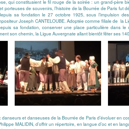
e, qui constituaient le fil rouge de la soirée : un grand-père bie
t porteuses de souvenirs, l’histoire de la Bourrée de Paris fut dé
, depuis sa fondation le 27 octobre 1925, sous l’impulsion d
iteur Joseph CANTELOUBE. Adoptée comme filiale de la Ligu
uis sa fondation, conserver une place particulière dans le m
ment son chemin, la Ligue Auvergnate allant bientôt fêter ses 14
ux danseurs et danseuses de la Bourrée de Paris d’évoluer en c
r Philippe MALIDIN, d’offrir un répertoire, en langue d’oc et en la