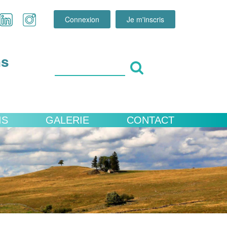
Connexion
Je m'inscris
ns
IS
GALERIE
CONTACT