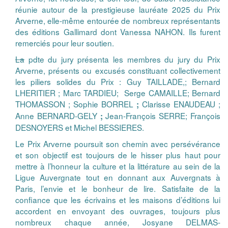
réunie autour de la prestigieuse lauréate 2025 du Prix
Arverne, elle-même entourée de nombreux représentants
des éditions Gallimard dont Vanessa NAHON. Ils furent
remerciés pour leur soutien.
La
pdte du jury présenta les membres du jury du Prix
Arverne, présents ou excusés constituant collectivement
les piliers solides du Prix : Guy TAILLADE,; Bernard
LHERITIER ; Marc TARDIEU; Serge CAMAILLE; Bernard
THOMASSON ; Sophie BORREL
Clarisse ENAUDEAU ;
;
Anne BERNARD-GELY
Jean-François SERRE; François
;
DESNOYERS et Michel BESSIERES.
Le Prix Arverne poursuit son chemin avec persévérance
et son objectif est toujours de le hisser plus haut pour
mettre à l’honneur la culture et la littérature au sein de la
Ligue Auvergnate tout en donnant aux Auvergnats à
Paris, l’envie et le bonheur de lire. Satisfaite de la
confiance que les écrivains et les maisons d’éditions lui
accordent en envoyant des ouvrages, toujours plus
nombreux chaque année, Josyane DELMAS-