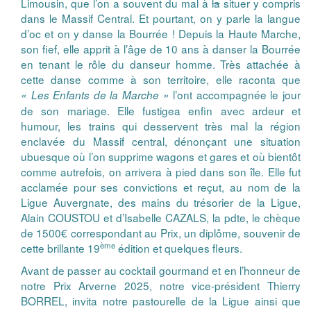
Limousin, que l’on a souvent du mal à
la
situer y compris
dans le Massif Central. Et pourtant, on y parle la langue
d’oc et on y danse la Bourrée ! Depuis la Haute Marche,
son fief, elle apprit à l’âge de 10 ans à danser la Bourrée
en tenant le rôle du danseur homme. Très attachée à
cette danse comme à son territoire, elle raconta que
l’ont accompagnée le jour
« Les Enfants de la Marche »
de son mariage. Elle fustigea enfin avec ardeur et
humour, les trains qui desservent très mal la région
enclavée du Massif central, dénonçant une situation
ubuesque où l’on supprime wagons et gares et où bientôt
comme autrefois, on arrivera à pied dans son île. Elle fut
acclamée pour ses convictions et reçut, au nom de la
Ligue Auvergnate, des mains du trésorier de la Ligue,
Alain COUSTOU et d’Isabelle CAZALS, la pdte, le chèque
de 1500€ correspondant au Prix, un diplôme, souvenir de
ème
cette brillante 19
édition et quelques fleurs.
Avant de passer au cocktail gourmand et en l’honneur de
notre Prix Arverne 2025, notre vice-président Thierry
BORREL, invita notre pastourelle de la Ligue ainsi que