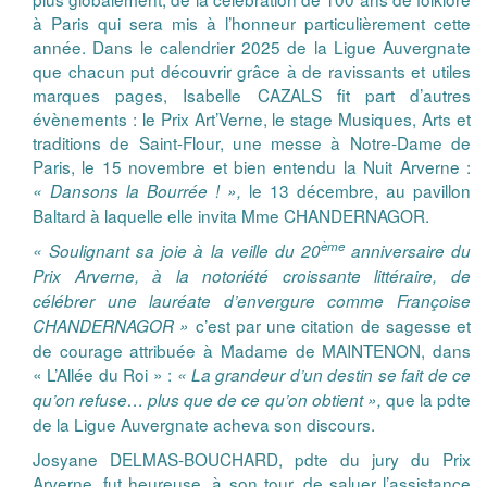
à Paris qui sera mis à l’honneur particulièrement cette
année. Dans le calendrier 2025 de la Ligue Auvergnate
que chacun put découvrir grâce à de ravissants et utiles
marques pages, Isabelle CAZALS fit part d’autres
évènements : le Prix Art’Verne, le stage Musiques, Arts et
traditions de Saint-Flour, une messe à Notre-Dame de
Paris, le 15 novembre et bien entendu la Nuit Arverne :
le 13 décembre, au pavillon
« Dansons la Bourrée ! »,
Baltard à laquelle elle invita Mme CHANDERNAGOR.
ème
« Soulignant sa joie à la veille du 20
anniversaire du
Prix Arverne, à la notoriété croissante littéraire, de
célébrer une lauréate d’envergure comme Françoise
c’est par une citation de sagesse et
CHANDERNAGOR »
de courage attribuée à Madame de MAINTENON, dans
« L’Allée du Roi » :
« La grandeur d’un destin se fait de ce
que la pdte
qu’on refuse… plus que de ce qu’on obtient »,
de la Ligue Auvergnate acheva son discours.
Josyane DELMAS-BOUCHARD, pdte du jury du Prix
Arverne, fut heureuse, à son tour, de saluer l’assistance