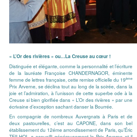
« L’Or des rivières » ou…La Creuse au cœur !
Distinguée et élégante, comme la personnalité et l’écriture
de la lauréate Françoise CHANDERNAGOR, éminente
ème
femme de lettres française, cette remise officielle du 19
Prix Arverne, se déclina tout au long de la soirée, dans la
joie et l’admiration, à l’unisson de cette superbe ode à la
Creuse si bien glorifiée dans « L’Or des rivières » par une
écrivaine d’exception sachant danser la Bourrée.
En compagnie de nombreux Auvergnats à Paris et de
deux pastourelles, c’est au CAPONE, dans son bel
établissement du 12éme arrondissement de Paris, qu’Éric
TEILHOL a accueilli généreusement le Prix Arverne et il