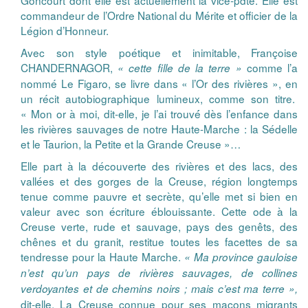
Goncourt dont elle est actuellement la vice-pdte. Elle est
commandeur de l’Ordre National du Mérite et officier de la
Légion d’Honneur.
Avec son style poétique et inimitable, Françoise
CHANDERNAGOR,
comme l’a
« cette fille de la terre »
nommé Le Figaro, se livre dans « l’Or des rivières », en
un récit autobiographique lumineux, comme son titre.
« Mon or à moi, dit-elle, je l’ai trouvé́ dès l’enfance dans
les rivières sauvages de notre Haute-Marche : la Sédelle
et le Taurion, la Petite et la Grande Creuse »…
Elle part à la découverte des rivières et des lacs, des
vallées et des gorges de la Creuse, région longtemps
tenue comme pauvre et secrète, qu’elle met si bien en
valeur avec son écriture éblouissante. Cette ode à la
Creuse verte, rude et sauvage, pays des genêts, des
chênes et du granit, restitue toutes les facettes de sa
tendresse pour la Haute Marche.
« Ma province gauloise
n’est qu’un pays de rivières sauvages, de collines
verdoyantes et de chemins noirs ; mais c’est ma terre »,
dit-elle. La Creuse connue pour ses maçons migrants