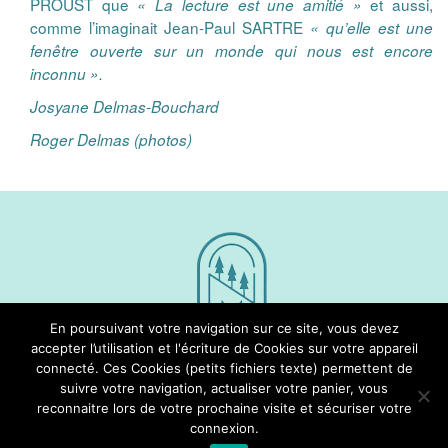
PROUST que
et aussi,
« La lecture est une amitié »
comme l’imaginait Jean-Paul SARTRE
« qu’elle est une
fenêtre ouverte sur un monde qui nous est encore
inconnu ».
Josyane Delmas-Bouchard
Roger Delmas (photos)
En poursuivant votre navigation sur ce site, vous devez
accepter l’utilisation et l'écriture de Cookies sur votre appareil
connecté. Ces Cookies (petits fichiers texte) permettent de
Nous Suivre
suivre votre navigation, actualiser votre panier, vous
reconnaitre lors de votre prochaine visite et sécuriser votre
connexion.