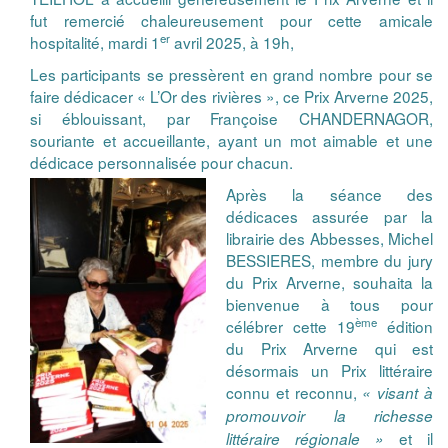
fut remercié chaleureusement pour cette amicale
er
hospitalité, mardi 1
avril 2025, à 19h,
Les participants se pressèrent en grand nombre pour se
faire dédicacer « L’Or des rivières », ce Prix Arverne 2025,
si éblouissant, par Françoise CHANDERNAGOR,
souriante et accueillante, ayant un mot aimable et une
dédicace personnalisée pour chacun.
Après la séance des
dédicaces assurée par la
librairie des Abbesses, Michel
BESSIERES, membre du jury
du Prix Arverne, souhaita la
bienvenue à tous pour
ème
célébrer cette 19
édition
du Prix Arverne qui est
désormais un Prix littéraire
connu et reconnu,
« visant à
promouvoir la richesse
et il
littéraire régionale »