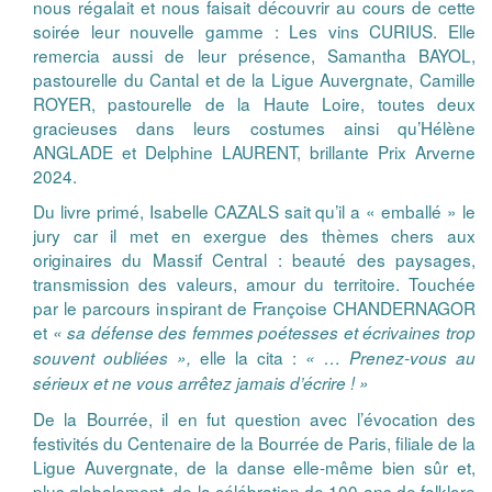
nous régalait et nous faisait découvrir au cours de cette
soirée leur nouvelle gamme : Les vins CURIUS. Elle
remercia aussi de leur présence, Samantha BAYOL,
pastourelle du Cantal et de la Ligue Auvergnate, Camille
ROYER, pastourelle de la Haute Loire, toutes deux
gracieuses dans leurs costumes ainsi qu’Hélène
ANGLADE et Delphine LAURENT, brillante Prix Arverne
2024.
Du livre primé, Isabelle CAZALS sait qu’il a « emballé » le
jury car il met en exergue des thèmes chers aux
originaires du Massif Central : beauté des paysages,
transmission des valeurs, amour du territoire. Touchée
par le parcours inspirant de Françoise CHANDERNAGOR
et
« sa défense des femmes poétesses et écrivaines trop
elle la cita :
souvent oubliées »,
« … Prenez-vous au
sérieux et ne vous arrêtez jamais d’écrire ! »
De la Bourrée, il en fut question avec l’évocation des
festivités du Centenaire de la Bourrée de Paris, filiale de la
Ligue Auvergnate, de la danse elle-même bien sûr et,
plus globalement, de la célébration de 100 ans de folklore