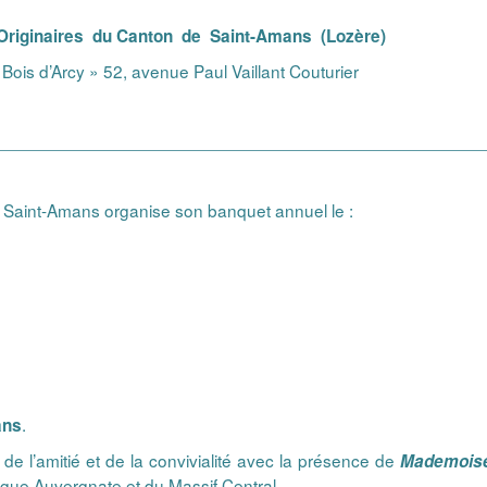
inaires du
Canton de Saint-Amans (Lozère)
 Bois d’Arcy » 52, avenue Paul Vaillant Couturier
__________________________________________________
e Saint-Amans organise son banquet annuel le :
.
ans
de l’amitié et de la convivialité avec la présence de
Mademoise
igue Auvergnate et du Massif Central.