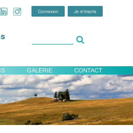
Connexion
Je m'inscris
ns
IS
GALERIE
CONTACT