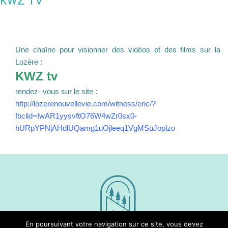
KWZ TV
Une chaîne pour visionner des vidéos et des films sur la
Lozère :
KWZ tv
rendez- vous sur le site :
http://lozerenouvellevie.com/witness/eric/?
fbclid=IwAR1yysvftO76W4wZr0sx0-
hURpYPNjAHdlUQamg1uOjleeq1VgMSuJoplzo
En poursuivant votre navigation sur ce site, vous devez