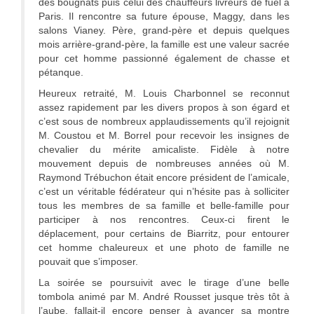
des bougnats puis celui des chauffeurs livreurs de fuel à
Paris. Il rencontre sa future épouse, Maggy, dans les
salons Vianey. Père, grand-père et depuis quelques
mois arrière-grand-père, la famille est une valeur sacrée
pour cet homme passionné également de chasse et
pétanque.
Heureux retraité, M. Louis Charbonnel se reconnut
assez rapidement par les divers propos à son égard et
c’est sous de nombreux applaudissements qu’il rejoignit
M. Coustou et M. Borrel pour recevoir les insignes de
chevalier du mérite amicaliste. Fidèle à
notre
mouvement depuis de nombreuses années où M.
Raymond Trébuchon était encore président de l’amicale,
c’est un véritable fédérateur qui n’hésite pas à solliciter
tous les membres de sa famille et belle-famille pour
participer à nos rencontres. Ceux-ci firent le
déplacement, pour certains de Biarritz, pour entourer
cet homme chaleureux et une photo de famille ne
pouvait que s’imposer.
La soirée se poursuivit avec le tirage d’une belle
tombola animé par M. André Rousset jusque très tôt à
l’aube, fallait-il encore penser à avancer sa montre