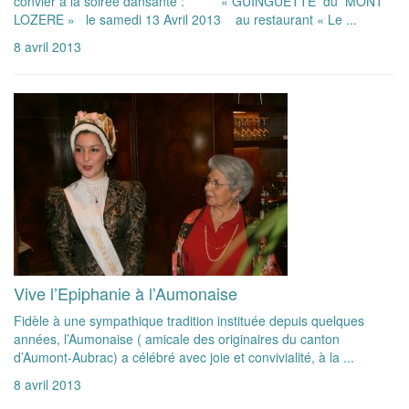
convier à la soirée dansante : « GUINGUETTE du MONT
LOZERE » le samedi 13 Avril 2013 au restaurant « Le ...
8 avril 2013
Vive l’Epiphanie à l’Aumonaise
Fidèle à une sympathique tradition instituée depuis quelques
années, l’Aumonaise ( amicale des originaires du canton
d’Aumont-Aubrac) a célébré avec joie et convivialité, à la ...
8 avril 2013