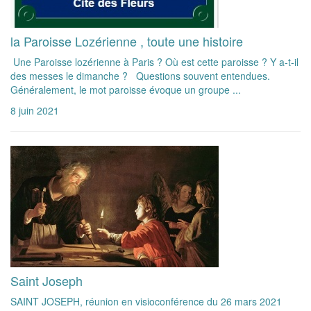
la Paroisse Lozérienne , toute une histoire
Une Paroisse lozérienne à Paris ? Où est cette paroisse ? Y a-t-il
des messes le dimanche ? Questions souvent entendues.
Généralement, le mot paroisse évoque un groupe ...
8 juin 2021
Saint Joseph
SAINT JOSEPH, réunion en visioconférence du 26 mars 2021