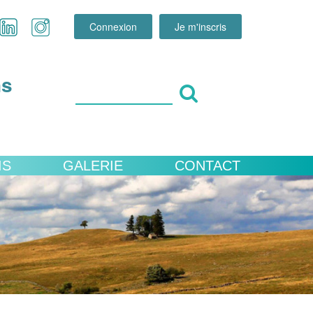
Connexion
Je m'inscris
ns
IS
GALERIE
CONTACT